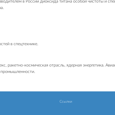
одителем в России диоксида титана особой чистоты и спец
а.
стей в спецтехнике.
с, ракетно-космическая отрасль, ядерная энергетика. Ави
и промышленности.
Ссылки