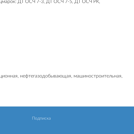
марок: ДТ ОСЧ 7-3, ДТ ОСЧ 7-5, ДТ ОСЧ РК,
ационная, нефтегазодобывающая, машиностроительная,
Подписка