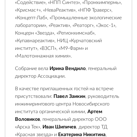
«Содействие», «НПП Синтез», «Промхимпермь»,
«Крисмас+», «НеваРеактив», «НПФ Траверс»,
«Концепт-Лаб», «Промышленные экологические
лаборатории», «Реактив», «Реаторг», «Экос-1»,
Концерн «Звезда», «Регионхимснаб»,
«Купавнареактив», НИЦ «Курчатовский
институт», «ВЗСП», «М9-Фарм» и
«Малотоннажная химия».
Собрание вела
Ирина Вендило
, генеральный
директор Ассоциации.
В качестве приглашенных гостей на встрече
присутствовали:
Павел Заикин
, руководитель
инжинирингового центра Новосибирского
института органической химии,
Артем
Воловиков
, генеральный директор ООО
«Арска Тек»,
Иван Шипичев
, директор ТД
«Красная звезда» и
Екатерина Никитина
,