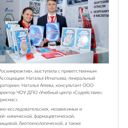
Росхимреактив», выступила с приветственным
Ассоциации: Наталья Игнатьева, генеральный
тории»; Наталья Агеева, консультант ООО
директор ЧОУ ДПО «Учебный центр «Содействие»;
Крисмас».
чно-исследовательских, независимых и
ей: химической, фармацевтической,
пищевой, биотехнологической, а также