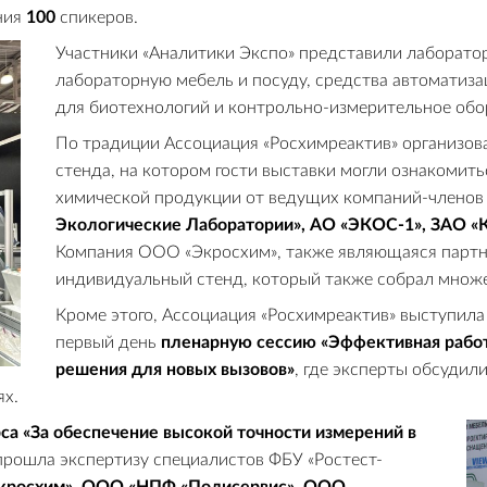
ния
100
спикеров.
Участники «Аналитики Экспо» представили лаборато
лабораторную мебель и посуду, средства автоматиз
для биотехнологий и контрольно-измерительное обо
По традиции Ассоциация «Росхимреактив» организов
стенда, на котором гости выставки могли ознакомит
химической продукции от ведущих компаний-членов
Экологические Лаборатории», АО «ЭКОС-1», ЗАО «К
Компания ООО «Экросхим», также являющаяся партне
индивидуальный стенд, который также собрал множе
Кроме этого, Ассоциация «Росхимреактив» выступила
первый день
пленарную сессию «Эффективная работ
решения для новых вызовов»
, где эксперты обсуди
ях.
са «За обеспечение высокой точности измерений в
прошла экспертизу специалистов ФБУ «Ростест-