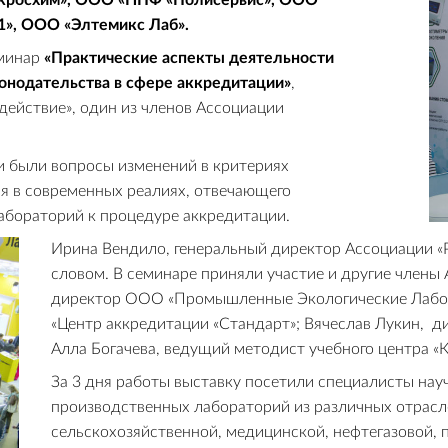
росхим», ООО «НПФ «Полисервис», ООО
1», ООО «Элтемикс Лаб».
еминар
«Практические аспекты деятельности
онодательства в сфере аккредитации»
,
действие», один из членов Ассоциации
ии были вопросы изменений в критериях
я в современных реалиях, отвечающего
абораторий к процедуре аккредитации.
Ирина Вендило, генеральный директор Ассоциации «
словом. В семинаре приняли участие и другие члены 
директор ООО «Промышленные Экологические Лабора
«Центр аккредитации «Стандарт»; Вячеслав Лукин, 
Алла Богачева, ведущий методист учебного центра «
За 3 дня работы выставку посетили специалисты нау
производственных лабораторий из различных отрасл
сельскохозяйственной, медицинской, нефтегазовой, 