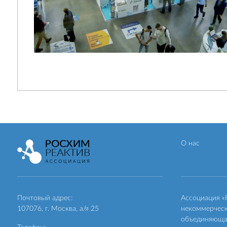
О нас
Почтовый адрес:
Ассоциация 
107076, г. Москва, а/я 25
некоммерческ
объединяющая