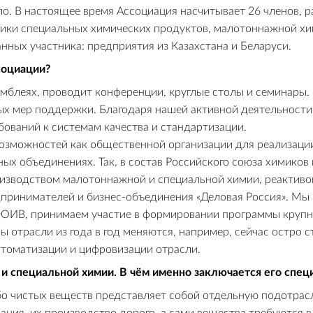
о. В настоящее время Ассоциация насчитывает 26 членов, 
щики специальных химических продуктов, малотоннажной хим
анных участника: предприятия из Казахстана и Беларуси.
социации?
самблеях, проводит конференции, круглые столы и семинары.
ых мер поддержки. Благодаря нашей активной деятельности
бований к системам качества и стандартизации.
зможностей как общественной организации для реализации
х объединениях. Так, в состав Российского союза химиков м
изводством малотоннажной и специальной химии, реактивов
принимателей и бизнес-объединения «Деловая Россия». Мы
ОИВ, принимаем участие в формировании программы крупне
ы отрасли из года в год меняются, например, сейчас остро 
томатизации и цифровизации отрасли.
и специальной химии. В чём именно заключается его спец
о чистых веществ представляет собой отдельную подотрасл