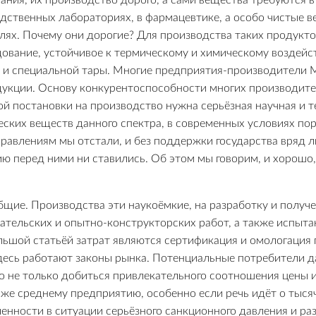
ния, их производство дорого, а сами вещества требуются 
дственных лабораториях, в фармацевтике, а особо чистые 
слях. Почему они дорогие? Для производства таких продукт
ование, устойчивое к термическому и химическому воздейст
й и специальной тары. Многие предприятия-производители 
одукции. Основу конкурентоспособности многих производи
й постановки на производство нужна серьёзная научная и т
ских веществ данного спектра, в современных условиях пор
правлениям мы отстали, и без поддержки государства вряд 
ю перед ними ни ставились. Об этом мы говорим, и хорошо,
ие. Производства эти наукоёмкие, на разработку и получе
тельских и опытно-конструкторских работ, а также испыта
ольшой статьёй затрат являются сертификация и омологация 
 здесь работают законы рынка. Потенциальные потребители 
но не только добиться привлекательного соотношения цены и
же среднему предприятию, особенно если речь идёт о тыся
ности в ситуации серьёзного санкционного давления и раз