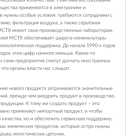
в небольших количествах. Реактивы востребованы
вещества применяются в электронике и
ов нужны особые условия: требуются сотрудники с
вию, фильтрация воздуха, а также серьёзная
МСТХ имеют свои производственные лаборатории,
телей МСТХ обеспечивает широта номенклатуры
ехнологическая поддержка. До начала 1990-х годов
ядок этих цифр намного меньше. Какие-то
ли сами предприятия смогут догнать иностранных
 что органы власти нас слышат.
ние нового продукта затрачиваются значительные
ний, прежде чем внедрить продукт в производство.
продукции. К тому же создать продукт – это
давно применяют импортный продукт, и чтобы
 качества, но и обеспечить сервисную поддержку.
чах химических продуктов, которые остро нужны
рыва логистических цепочек.