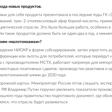
ода новых продуктов.
вых для себя продукта презентовала в последние годы ГК «
аний, трис-2-этилгексиловый эфир борной кислоты, приме
цевтической отрасли. Это была большая работа, особенно в
ли таких продуктов должно быть не один-два в год, а мини
тиям «малотоннажки»?
ведения НИОКР в форме субсидирования, затем упростить р
еференции или льготы для потребителей, которые перейдут 
ва с производителями МСТХ, работают напрямую для импор
екоторых позитивных сдвигов: производство реактивов и ор
малотоннажной химии до 2030 года.
орожной карты», Минпромторг России готов слышать экспер
нт РФ Владимир Путин поручил увеличить показатели произ
 прошлого года правительство подготовило документ, где обо
мся, что отрасль будет развиваться.