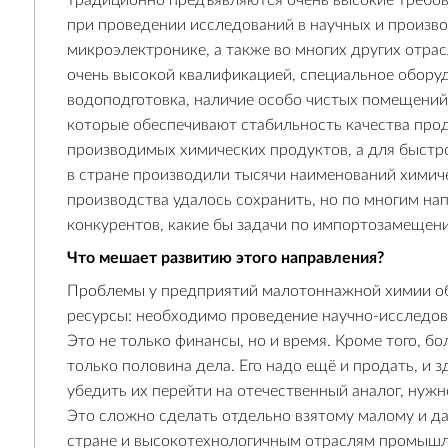
традиционно предъявляются очень высокие требова
при проведении исследований в научных и произво
микроэлектронике, а также во многих других отра
очень высокой квалификацией, специальное оборуд
водоподготовка, наличие особо чистых помещени
которые обеспечивают стабильность качества пр
производимых химических продуктов, а для быстро
в стране производили тысячи наименований химиче
производства удалось сохранить, но по многим на
конкурентов, какие бы задачи по импортозамещени
Что мешает развитию этого направления?
Проблемы у предприятий малотоннажной химии общ
ресурсы: необходимо проведение научно-исследова
Это не только финансы, но и время. Кроме того, б
только половина дела. Его надо ещё и продать, и
убедить их перейти на отечественный аналог, нуж
Это сложно сделать отдельно взятому малому и да
стране и высокотехнологичным отраслям промышлен